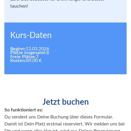
tauchen!
Kurs-Daten
Beginn:
13.03.2026
8
Plätze insgesamt:
7
Freie Plätze:
Kosten:
89,00 €
Jetzt buchen
So funktioniert es:
Du sendest uns Deine Buchung über dieses Formular.
Damit ist Dein Platz erstmal reserviert. Wir melden uns bei
Dir und wenn alles klar ist, wird aus Deiner Reservierung