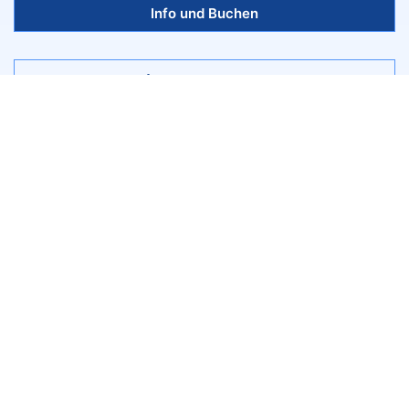
Info und Buchen
Open Water Diver
Beginn:
01.10.2026
8
Freie Plätze:
Kosten:
398,00 €
Info und Buchen
Open Water Diver
Beginn:
02.11.2026
8
Freie Plätze:
Kosten:
398,00 €