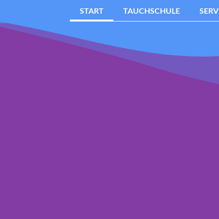
START
TAUCHSCHULE
SERV