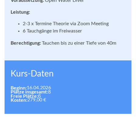
Open Water Diver
Leistung:
2-3 x Termine Theorie via Zoom Meeting
6 Tauchgänge im Freiwasser
Berechtigung:
Tauchen bis zu einer Tiefe von 40m
Kurs-Daten
Beginn:
16.04.2026
Plätze insgesamt:
8
Freie Plätze:
6
Kosten:
279,00 €