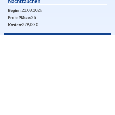
Nachttauchen
Beginn:
22.08.2026
Freie Plätze:
25
Kosten:
279,00 €
Info und Buchen
Open Water Diver
Beginn:
07.09.2026
Freie Plätze:
6
Kosten:
398,00 €
Info und Buchen
Open Water Diver