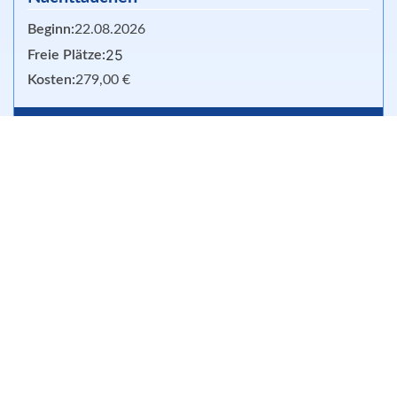
Beginn:
22.08.2026
25
Freie Plätze:
Kosten:
279,00 €
Info und Buchen
Open Water Diver
Beginn:
07.09.2026
6
Freie Plätze:
Kosten:
398,00 €
Info und Buchen
Open Water Diver