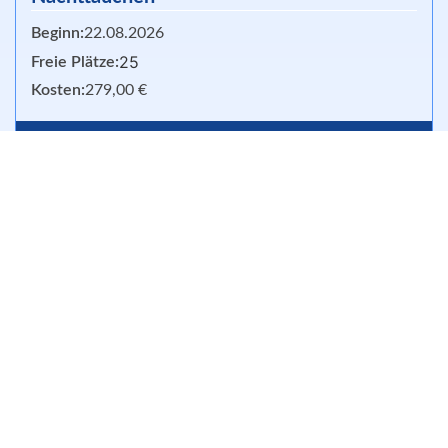
Beginn:
22.08.2026
25
Freie Plätze:
Kosten:
279,00 €
Info und Buchen
Open Water Diver
Beginn:
07.09.2026
6
Freie Plätze:
Kosten:
398,00 €
Info und Buchen
Open Water Diver